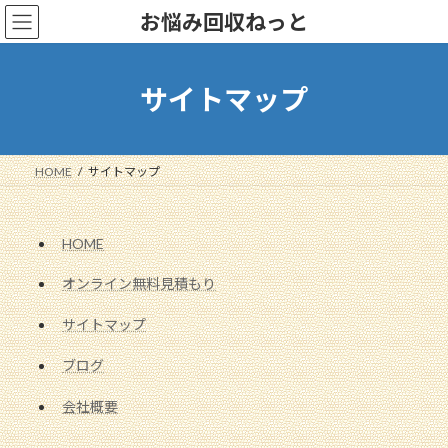
コ
ナ
お悩み回収ねっと
ン
ビ
テ
ゲ
ン
ー
ツ
シ
サイトマップ
へ
ョ
ス
ン
キ
に
ッ
移
HOME
サイトマップ
プ
動
HOME
オンライン無料見積もり
サイトマップ
ブログ
会社概要